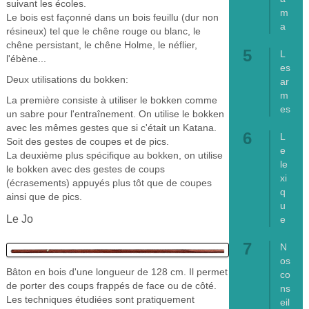
suivant les écoles.
m
Le bois est façonné dans un bois feuillu (dur non
a
résineux) tel que le chêne rouge ou blanc, le
chêne persistant, le chêne Holme, le néflier,
L
l'ébène...
es
Deux utilisations du bokken:
ar
m
La première consiste à utiliser le bokken comme
es
un sabre pour l'entraînement. On utilise le bokken
avec les mêmes gestes que si c'était un Katana.
L
Soit des gestes de coupes et de pics.
e
La deuxième plus spécifique au bokken, on utilise
le
le bokken avec des gestes de coups
xi
(écrasements) appuyés plus tôt que de coupes
q
ainsi que de pics.
u
Le Jo
e
N
os
Bâton en bois d'une longueur de 128 cm. Il permet
co
de porter des coups frappés de face ou de côté.
ns
Les techniques étudiées sont pratiquement
eil