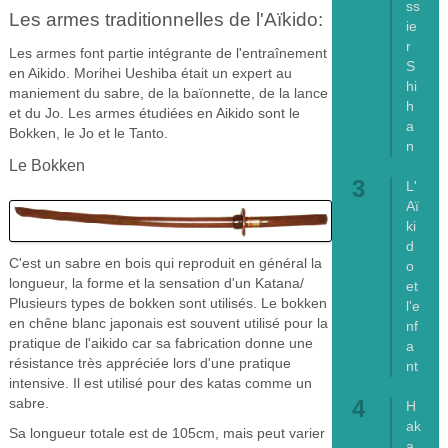
ss
Les armes traditionnelles de l'Aïkido:
ie
r
Les armes font partie intégrante de l'entraînement
S
en Aikido. Morihei Ueshiba était un expert au
hi
maniement du sabre, de la baïonnette, de la lance
h
et du Jo. Les armes étudiées en Aikido sont le
a
Bokken, le Jo et le Tanto.
n
Le Bokken
L'
Aï
ki
d
C'est un sabre en bois qui reproduit en général la
o
longueur, la forme et la sensation d'un Katana/
et
Plusieurs types de bokken sont utilisés. Le bokken
l'e
en chêne blanc japonais est souvent utilisé pour la
nf
pratique de l'aikido car sa fabrication donne une
a
résistance très appréciée lors d'une pratique
nt
intensive. Il est utilisé pour des katas comme un
sabre.
H
ak
Sa longueur totale est de 105cm, mais peut varier
a