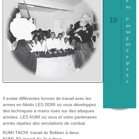
é
es
P
as
sa
g
es
d
e
gr
a
d
e
Il existe différentes formes de travail avec les
armes en Aikido LES DORI où vous développez
des techniques à mains nues sur des attaques
armées. LES KUMI où vous et votre partenaires
armés répétez des simulations de combat.
KUMI-TACHI: travail du Bokken à deux.
KUMI-JO: travail du Jo à deux