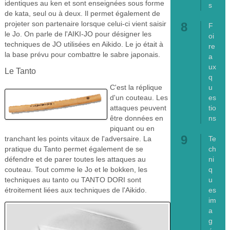
identiques au ken et sont enseignées sous forme
s
de kata, seul ou à deux. Il permet également de
projeter son partenaire lorsque celui-ci vient saisir
F
le Jo. On parle de l'AIKI-JO pour désigner les
oi
techniques de JO utilisées en Aikido. Le jo était à
re
la base prévu pour combattre le sabre japonais.
a
ux
Le Tanto
q
u
C'est la réplique
es
d'un couteau. Les
tio
attaques peuvent
ns
être données en
piquant ou en
Te
tranchant les points vitaux de l'adversaire. La
ch
pratique du Tanto permet également de se
ni
défendre et de parer toutes les attaques au
q
couteau. Tout comme le Jo et le bokken, les
u
techniques au tanto ou TANTO DORI sont
es
étroitement liées aux techniques de l'Aikido.
im
a
g